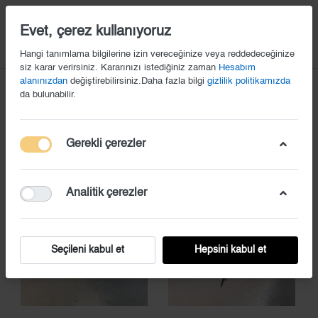
14
Evet, çerez kullanıyoruz
Hangi tanımlama bilgilerine izin vereceğinize veya reddedeceğinize
siz karar verirsiniz. Kararınızı istediğiniz zaman
Hesabım
Ile Etiketlenmiş Ürünler
Çiçekli Kapı Süsü
alanınızdan
değiştirebilirsiniz.Daha fazla bilgi
gizlilik politikamızda
da bulunabilir.
45
'in
1-45
'ı
Gerekli çerezler
Analitik çerezler
Seçileni kabul et
Hepsini kabul et