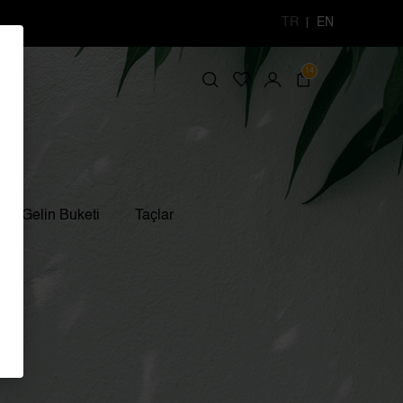
TR
EN
14
Gelin Buketi
Taçlar