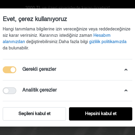
3000 TL ve üzeri siparişlerde kargo ücretsiz!
Evet, çerez kullanıyoruz
Hangi tanımlama bilgilerine izin vereceğinize veya reddedeceğinize
siz karar verirsiniz. Kararınızı istediğiniz zaman
Hesabım
alanınızdan
değiştirebilirsiniz.Daha fazla bilgi
gizlilik politikamızda
da bulunabilir.
Gerekli çerezler
Kapı Süsü
Doğum Setleri
Duvar Dekorasyonu
Analitik çerezler
Çerçeve
Anasayfa
Duvar Dekorasyonu
Çerçeve
Seçileni kabul et
Hepsini kabul et