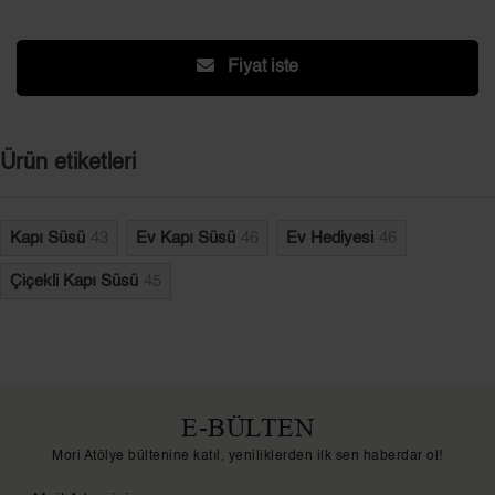
Fiyat iste
Ürün etiketleri
Kapı Süsü
43
Ev Kapı Süsü
46
Ev Hediyesi
46
Çiçekli Kapı Süsü
45
E-BÜLTEN
Mori Atölye bültenine katıl, yeniliklerden ilk sen haberdar ol!