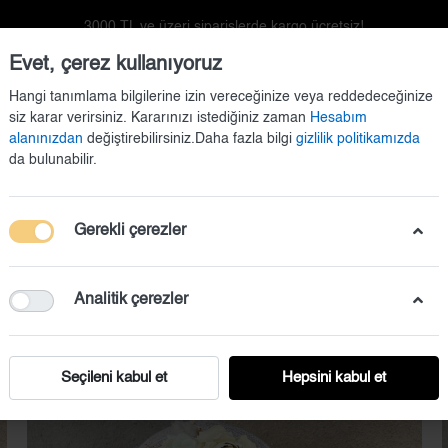
3000 TL ve üzeri siparişlerde kargo ücretsiz!
Evet, çerez kullanıyoruz
Hangi tanımlama bilgilerine izin vereceğinize veya reddedeceğinize
siz karar verirsiniz. Kararınızı istediğiniz zaman
Hesabım
alanınızdan
değiştirebilirsiniz.Daha fazla bilgi
gizlilik politikamızda
da bulunabilir.
Gerekli çerezler
Kapı Süsü
Doğum Setleri
Duvar Dekorasyonu
Analitik çerezler
Seçileni kabul et
Hepsini kabul et