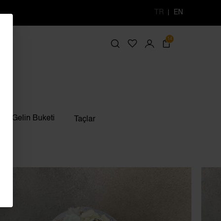
TR
EN
14
Gelin Buketi
Taçlar