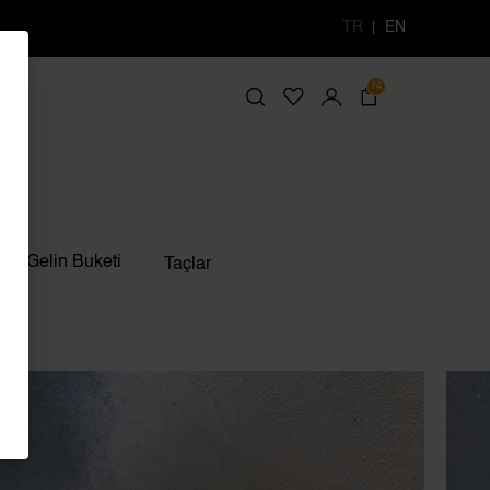
TR
EN
14
Gelin Buketi
Taçlar