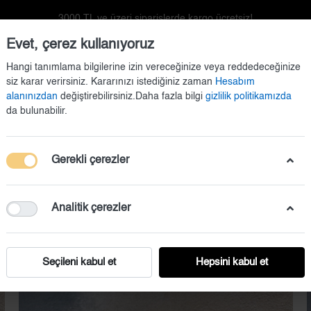
3000 TL ve üzeri siparişlerde kargo ücretsiz!
Evet, çerez kullanıyoruz
Hangi tanımlama bilgilerine izin vereceğinize veya reddedeceğinize
siz karar verirsiniz. Kararınızı istediğiniz zaman
Hesabım
alanınızdan
değiştirebilirsiniz.Daha fazla bilgi
gizlilik politikamızda
da bulunabilir.
Gerekli çerezler
Kapı Süsü
Doğum Setleri
Duvar Dekorasyonu
Analitik çerezler
Seçileni kabul et
Hepsini kabul et