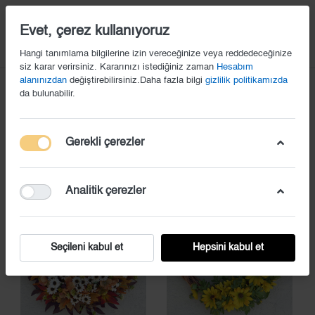
14
Evet, çerez kullanıyoruz
Hangi tanımlama bilgilerine izin vereceğinize veya reddedeceğinize
siz karar verirsiniz. Kararınızı istediğiniz zaman
Hesabım
Ile Etiketlenmiş
Sonbahar Kapı
alanınızdan
değiştirebilirsiniz.Daha fazla bilgi
gizlilik politikamızda
Süsü
da bulunabilir.
Ürünler
3
'in
1-3
'ı
Gerekli çerezler
Analitik çerezler
Seçileni kabul et
Hepsini kabul et