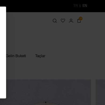
TR
EN
14
Gelin Buketi
Taçlar