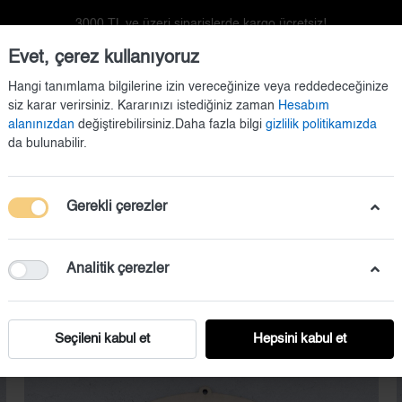
3000 TL ve üzeri siparişlerde kargo ücretsiz!
Evet, çerez kullanıyoruz
Hangi tanımlama bilgilerine izin vereceğinize veya reddedeceğinize
siz karar verirsiniz. Kararınızı istediğiniz zaman
Hesabım
alanınızdan
değiştirebilirsiniz.Daha fazla bilgi
gizlilik politikamızda
da bulunabilir.
Gerekli çerezler
Doğum Setleri
Duvar Dekorasyonu
Kapı Süsü
Analitik çerezler
Seçileni kabul et
Hepsini kabul et