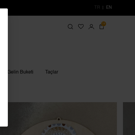
TR
EN
14
Gelin Buketi
Taçlar