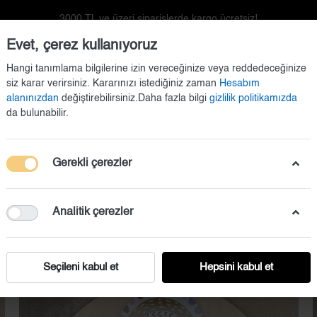
3000 TL ve üzeri siparişlerde kargo ücretsiz!
Evet, çerez kullanıyoruz
Hangi tanımlama bilgilerine izin vereceğinize veya reddedeceğinize
siz karar verirsiniz. Kararınızı istediğiniz zaman
Hesabım
alanınızdan
değiştirebilirsiniz.Daha fazla bilgi
gizlilik politikamızda
da bulunabilir.
Gerekli çerezler
Doğum Setleri
Duvar Dekorasyonu
Kapı Süsü
Analitik çerezler
Seçileni kabul et
Hepsini kabul et