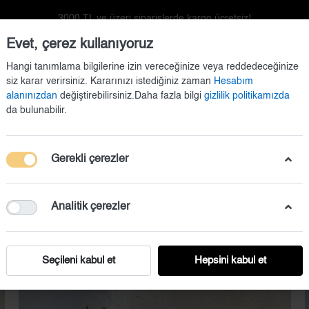
3000 TL ve üzeri siparişlerde kargo ücretsiz!
Evet, çerez kullanıyoruz
Hangi tanımlama bilgilerine izin vereceğinize veya reddedeceğinize
siz karar verirsiniz. Kararınızı istediğiniz zaman
Hesabım
alanınızdan
değiştirebilirsiniz.Daha fazla bilgi
gizlilik politikamızda
da bulunabilir.
Gerekli çerezler
Doğum Setleri
Duvar Dekorasyonu
Kapı Süsü
Analitik çerezler
Seçileni kabul et
Hepsini kabul et