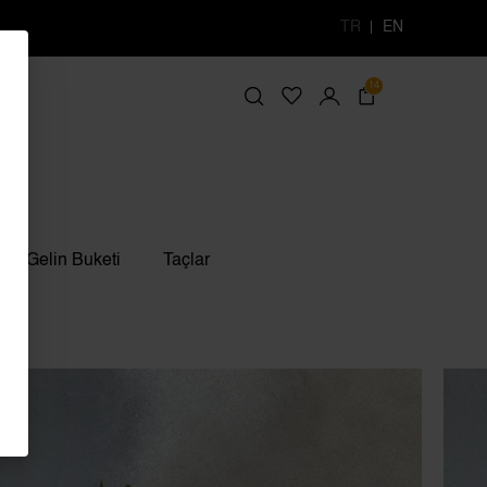
TR
EN
14
Gelin Buketi
Taçlar