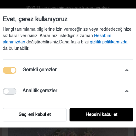
3000 TL ve üzeri siparişlerde kargo ücretsiz!
Evet, çerez kullanıyoruz
Hangi tanımlama bilgilerine izin vereceğinize veya reddedeceğinize
siz karar verirsiniz. Kararınızı istediğiniz zaman
Hesabım
alanınızdan
değiştirebilirsiniz.Daha fazla bilgi
gizlilik politikamızda
da bulunabilir.
Gerekli çerezler
Doğum Setleri
Duvar Dekorasyonu
Kapı Süsü
Analitik çerezler
Seçileni kabul et
Hepsini kabul et