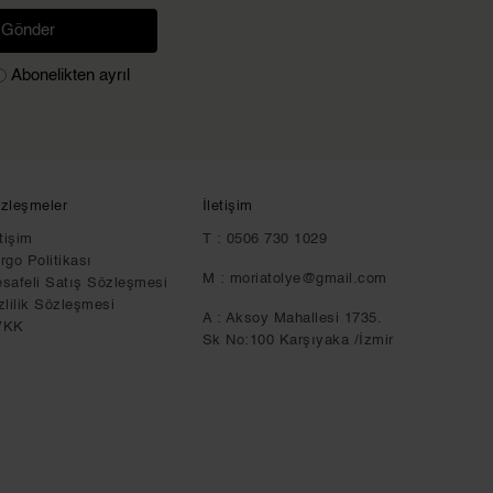
Gönder
Abonelikten ayrıl
zleşmeler
İletişim
etişim
T : 0506 730 1029
rgo Politikası
M :
moriatolye@gmail.com
safeli Satış Sözleşmesi
zlilik Sözleşmesi
A : Aksoy Mahallesi 1735.
VKK
Sk No:100 Karşıyaka /İzmir