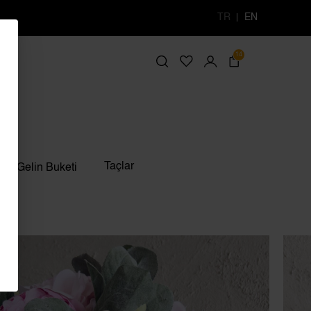
TR
EN
14
Taçlar
Gelin Buketi