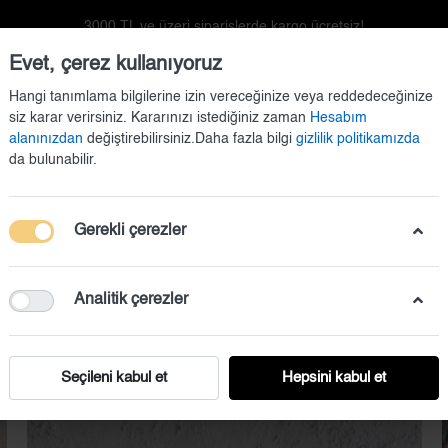
3000 TL ve üzeri siparişlerde kargo ücretsiz!
Evet, çerez kullanıyoruz
Hangi tanımlama bilgilerine izin vereceğinize veya reddedeceğinize
siz karar verirsiniz. Kararınızı istediğiniz zaman
Hesabım
alanınızdan
değiştirebilirsiniz.Daha fazla bilgi
gizlilik politikamızda
da bulunabilir.
Gerekli çerezler
Kapı Süsü
Doğum Setleri
Duvar Dekorasyonu
Analitik çerezler
Seçileni kabul et
Hepsini kabul et