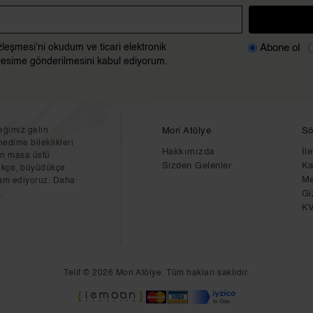
Abone ol
zleşmesi'ni okudum ve ticari elektronik
adresime gönderilmesini kabul ediyorum.
eğimiz gelin
Mori Atölye
Sö
nedime bileklikleri
Hakkımızda
İl
için masa üstü
Sizden Gelenler
Ka
ştikçe, büyüdükçe
Me
vam ediyoruz. Daha
.
Gi
K
Telif © 2026 Mori Atölye. Tüm hakları saklıdır.